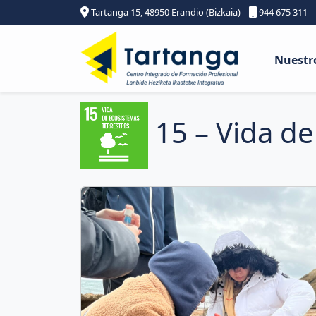
Tartanga 15, 48950 Erandio (Bizkaia)
944 675 311
Nuestr
15 – Vida de