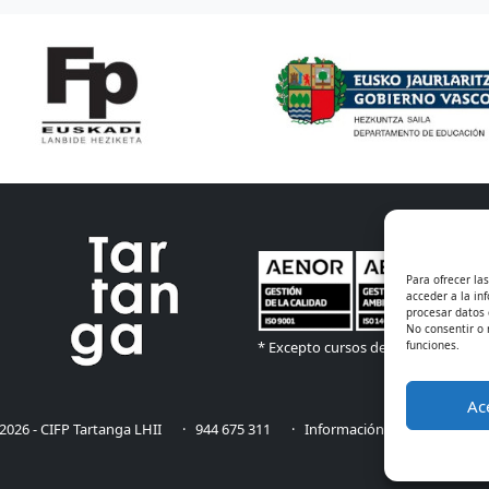
Para ofrecer la
acceder a la in
procesar datos 
No consentir o 
funciones.
* Excepto cursos de especialización
Ac
026 - CIFP Tartanga LHII
· 944 675 311
· Información legal
· Cooki