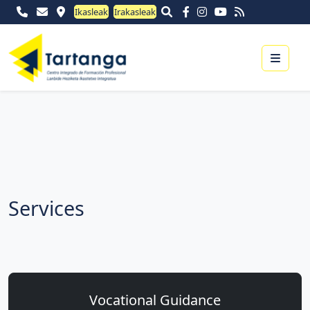
Ikasleak
Irakasleak
Menu
Services
Vocational Guidance