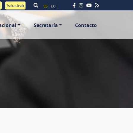
k
Irakasleak
ES
EU
acional
Secretaría
Contacto