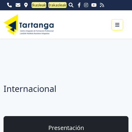
Ikasleak
Irakasleak
Menu
Internacional
Presentación