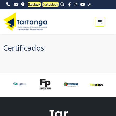
Ikasleak
Irakasleak
Menu
Certificados