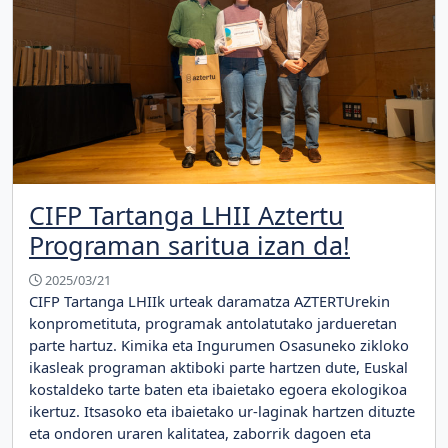
CIFP Tartanga LHII Aztertu
Programan saritua izan da!
2025/03/21
CIFP Tartanga LHIIk urteak daramatza AZTERTUrekin
konprometituta, programak antolatutako jardueretan
parte hartuz. Kimika eta Ingurumen Osasuneko zikloko
ikasleak programan aktiboki parte hartzen dute, Euskal
kostaldeko tarte baten eta ibaietako egoera ekologikoa
ikertuz. Itsasoko eta ibaietako ur-laginak hartzen dituzte
eta ondoren uraren kalitatea, zaborrik dagoen eta