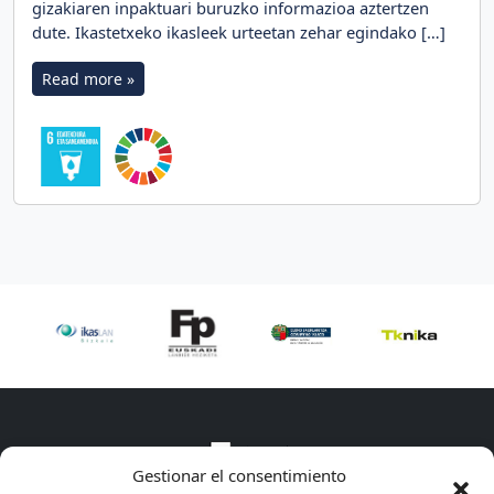
gizakiaren inpaktuari buruzko informazioa aztertzen
dute. Ikastetxeko ikasleek urteetan zehar egindako […]
Read more »
Gestionar el consentimiento