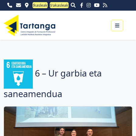
Ikasleak
Irakasleak
Menu
6 – Ur garbia eta
saneamendua