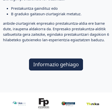
Prestakuntza gaindituz edo
B graduko gaitasun-ziurtagiriak metatuz.
anbide-ziurtagiriek enpresako prestakuntza-aldia ere barne
dute, iraupena aldakorra da. Enpresako prestakuntza-alditik
salbuetsita gera zaitezke, egindako prestakuntzari dagokion 6
hilabeteko gutxieneko lan-esperientzia egiaztatzen baduzu.
Informazio gehiago