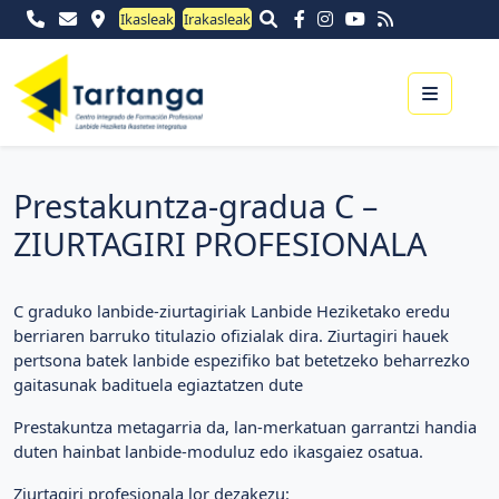
Ikasleak
Irakasleak
Menu
Prestakuntza-gradua C –
ZIURTAGIRI PROFESIONALA
C graduko lanbide-ziurtagiriak Lanbide Heziketako eredu
berriaren barruko titulazio ofizialak dira. Ziurtagiri hauek
pertsona batek lanbide espezifiko bat betetzeko beharrezko
gaitasunak badituela egiaztatzen dute
Prestakuntza metagarria da, lan-merkatuan garrantzi handia
duten hainbat lanbide-moduluz edo ikasgaiez osatua.
Ziurtagiri profesionala lor dezakezu: