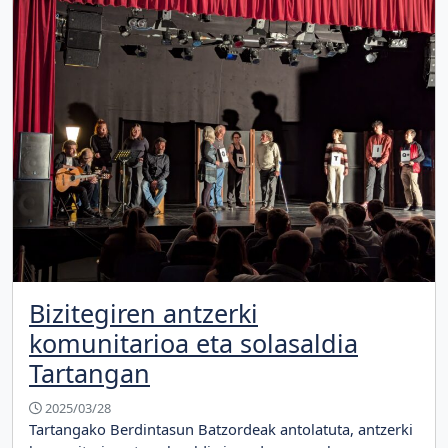
Bizitegiren antzerki
komunitarioa eta solasaldia
Tartangan
2025/03/28
Tartangako Berdintasun Batzordeak antolatuta, antzerki