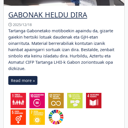
GABONAK HELDU DIRA
2025/12/18
Tartanga Gabonetako motiboekin apaindu da, gizarte
gaiekin hertsiki lotuak daudenak eta GJH-etan
oinarrituta. Material berrerabiliak kontutan izanik
hainbat apaingarri sortuak izan dira. Bestalde, zenbait
sinbolo eta keinu isladatu dira. Hurbildu, Aztertu eta
Asmatu! CIFP Tartanga LHII-k Gabon zoriontsuak opa
dizkizue.
Read more »