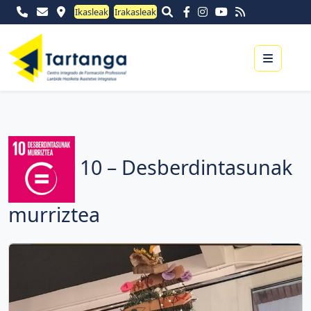
Ikasleak
Irakasleak
Menu
10 – Desberdintasunak
murriztea