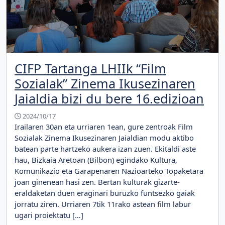
CIFP Tartanga LHIIk “Film
Sozialak” Zinema Ikusezinaren
Jaialdia bizi du bere 16.edizioan
2024/10/17
Irailaren 30an eta urriaren 1ean, gure zentroak Film
Sozialak Zinema Ikusezinaren Jaialdian modu aktibo
batean parte hartzeko aukera izan zuen. Ekitaldi aste
hau, Bizkaia Aretoan (Bilbon) egindako Kultura,
Komunikazio eta Garapenaren Nazioarteko Topaketara
joan ginenean hasi zen. Bertan kulturak gizarte-
eraldaketan duen eraginari buruzko funtsezko gaiak
jorratu ziren. Urriaren 7tik 11rako astean film labur
ugari proiektatu […]