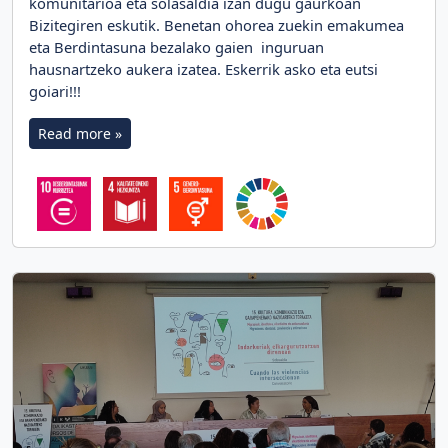
komunitarioa eta solasaldia izan dugu gaurkoan
Bizitegiren eskutik. Benetan ohorea zuekin emakumea
eta Berdintasuna bezalako gaien inguruan
hausnartzeko aukera izatea. Eskerrik asko eta eutsi
goiari!!!
Read more »