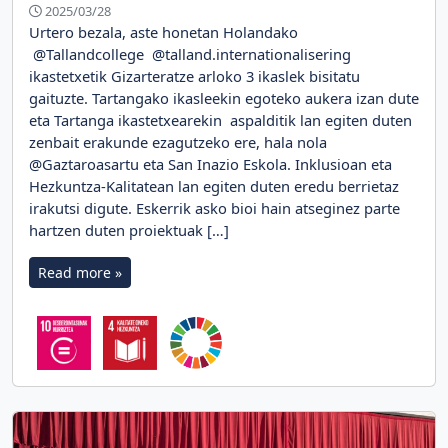
2025/03/28
Urtero bezala, aste honetan Holandako
@Tallandcollege @talland.internationalisering
ikastetxetik Gizarteratze arloko 3 ikaslek bisitatu
gaituzte. Tartangako ikasleekin egoteko aukera izan dute
eta Tartanga ikastetxearekin aspalditik lan egiten duten
zenbait erakunde ezagutzeko ere, hala nola
@Gaztaroasartu eta San Inazio Eskola. Inklusioan eta
Hezkuntza-Kalitatean lan egiten duten eredu berrietaz
irakutsi digute. Eskerrik asko bioi hain atseginez parte
hartzen duten proiektuak […]
Read more »