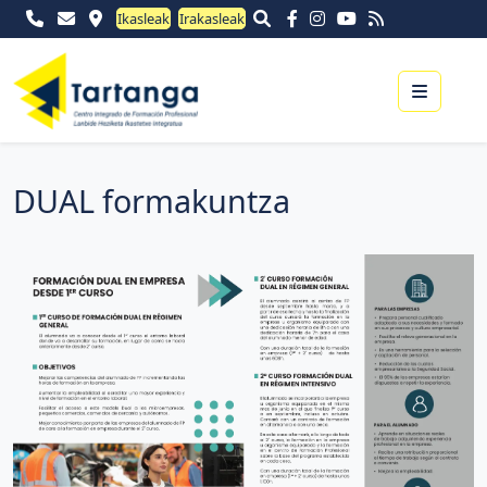
Ikasleak
Irakasleak
Menu
DUAL formakuntza