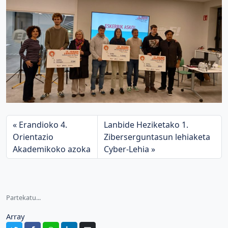
Erandioko 4.
Lanbide Heziketako 1.
Orientazio
Ziberserguntasun lehiaketa
Akademikoko azoka
Cyber-Lehia
Partekatu...
Array