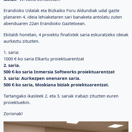
Erandioko Udalak eta Bizkaiko Foru Aldundiak udal gazte
planaren 4. ideia lehiaketaren sari banaketa antolatu zuten
abenduaren 22an Erandioko Gaztetxean.
Ekitaldi honetan, 4 proiektu finalistek saria eskuratzeko ideiak
aurkeztu zituzten.
1. saria:
1000 €-ko saria Elkartu proiektuarentzat
2. saria.
500 €-ko saria Inmersia Softworks proiektuarentzat
3. saria: Aurkezpen onenaren saria.
500 €-ko saria, Moskiana biziak proiektuarentzat.
Tartangako ikasleek 2. eta 3. sariak irabazi zituzten euren
proiektuekin.
Zorionak!