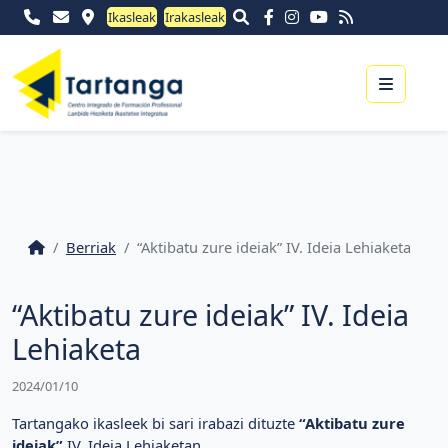
Ikasleak
Irakasleak
Menu
Berriak
“Aktibatu zure ideiak” IV. Ideia Lehiaketa
“Aktibatu zure ideiak” IV. Ideia
Lehiaketa
2024/01/10
Tartangako ikasleek bi sari irabazi dituzte
“Aktibatu zure
ideiak”
IV. Ideia Lehiaketan.