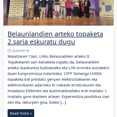
Belaunlandien arteko topaketa
2.saria eskuratu dugu
2026/05/18
Maiatzaren 13an, LHko Belaunaldien arteko II.
Topaketaren sari-banaketa ospatu da, belaunaldien
arteko ikaskuntza bultzatzeko eta LHk erronka sozialekin
duen konpromisoa indartzeko. CIFP Tartanga LHIItik
topaketa bat prestatu genuen elektrizitatearen eta
elektronikaren adarreko bi irakasle erretiraturen eta
Instalazio Elektriko eta Automatikoetako erdi mailako 1.
mailako gure ikasleen artean. Esperientzia positiboa izan
zen eta, laburpen gisa, bideo […]
Read more »