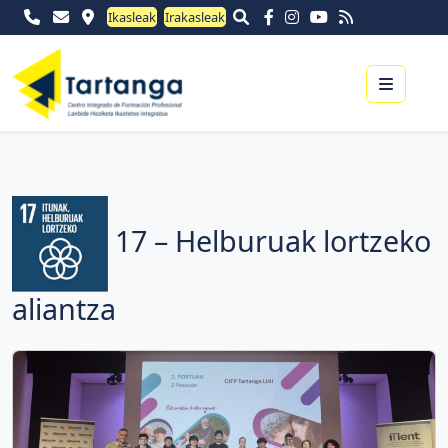
Ikasleak
Irakasleak
Menu
17 – Helburuak lortzeko
aliantza