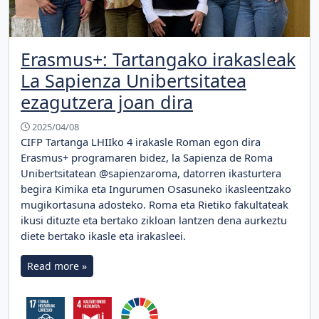
Erasmus+: Tartangako irakasleak
La Sapienza Unibertsitatea
ezagutzera joan dira
2025/04/08
CIFP Tartanga LHIIko 4 irakasle Roman egon dira
Erasmus+ programaren bidez, la Sapienza de Roma
Unibertsitatean @sapienzaroma, datorren ikasturtera
begira Kimika eta Ingurumen Osasuneko ikasleentzako
mugikortasuna adosteko. Roma eta Rietiko fakultateak
ikusi dituzte eta bertako zikloan lantzen dena aurkeztu
diete bertako ikasle eta irakasleei.
Read more »