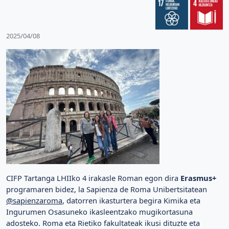
2025/04/08
CIFP Tartanga LHIIko 4 irakasle Roman egon dira
Erasmus+
programaren bidez, la Sapienza de Roma Unibertsitatean
@sapienzaroma
, datorren ikasturtera begira Kimika eta
Ingurumen Osasuneko ikasleentzako mugikortasuna
adosteko. Roma eta Rietiko fakultateak ikusi dituzte eta