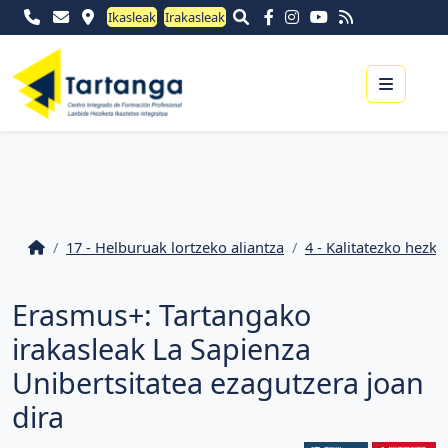
Ikasleak
Irakasleak
Menu
17 - Helburuak lortzeko aliantza
4 - Kalitatezko hezku
Erasmus+: Tartangako
irakasleak La Sapienza
Unibertsitatea ezagutzera joan
dira