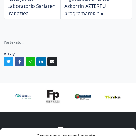
Laboratorio Sariaren
Azkorrin AZTERTU
irabazlea
programarekin
Partekatu...
Array
Gestionar el consentimiento