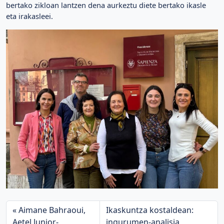
bertako zikloan lantzen dena aurkeztu diete bertako ikasle
eta irakasleei.
Aimane Bahraoui,
Ikaskuntza kostaldean:
Aetel Junior-
ingurumen-analisia