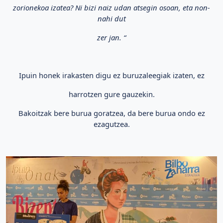
zorionekoa izatea? Ni bizi naiz udan atsegin osoan, eta non-
nahi dut
zer jan. “
Ipuin honek irakasten digu ez buruzaleegiak izaten, ez
harrotzen gure gauzekin.
Bakoitzak bere burua goratzea, da bere burua ondo ez
ezagutzea.