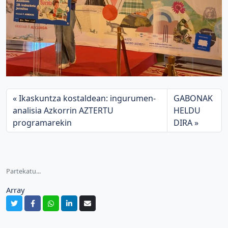
Ikaskuntza kostaldean: ingurumen-
GABONAK
analisia Azkorrin AZTERTU
HELDU
programarekin
DIRA
Partekatu...
Array