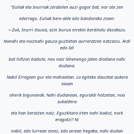
“Euliak eta Inurriak zerabilen auzi gogor bat, nor ote zen
ederrago. Euliak bere alde edo bandorako zioen:
—Zuk, Inurri itsusia, ezin burua nirekin berdindu dezakezu.
Nonahi eta noiznahi gauza guztietan aurreratzen natzaizu. Ardi
edo Idi
bat hiltzen badute, neu naiz lehenengo jaten diodana nahi
dudana.
Nabil Erregeen gur eta mahaietan. Lo egiteko dauzkat aukera
osoan
oherik bigunenak. Nahi dudanean, eguraldi hotzetan, noa
sukaldera
eta han berotzen naiz. Eguzkitara irten nahi badut, nork
eragotzi? Ni
nabil, edo lurrean oinez, edo airean hegaka, nahi dudan