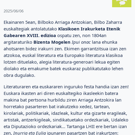
2025/06/06
Ekainaren 5ean, Bilboko Arriaga Antzokian, Bilbo Zaharra
euskaltegiak antolatutako
Klasikoen Irakurketa Etenik
Gabearen XVIII. edizioa
ospatu zen, non 1804an
argitaraturiko
Bizenta Mogelen
Ipui onac
lana ehunka
ahotsaren bidez irakurri zen. Ekimen garrantzitsua izan zen
atzokoa, euskal literatura eta Europako literatura klasikoa
lotzen dituelako, alegia literatura-generoari lekua egiten
diolako eta emakume batek euskaraz publikatutako lehen
obra dugulako.
Literaturaren eta euskararen inguruko festa handia izan zen!
Euskara ikasten ari diren euskaltegiko ikasleekin batera
makina bat pertsona hurbildu ziren Arriaga Antzokira lan
horretako pasarteren bat irakutzeko xedez, tartean,
kirolariak, politikariak, idazleak, kultur eta gizarte eragileak,
artistak, antzerkigileak, sindikatuetako ordezkariak, Udaleko
eta Diputazioko ordezkariak… Tartanga LHII ere bertan izan
zen,
Inurria eta Eulia
ipunaren pasartzen bat irakurtzen: