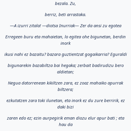
bezala. Zu,
berriz, beti arrastaka.
—A izurri zitala! —diotsa Inurriak— Zer da ansi zu egotea
Erregeen buru eta mahaietan, lo egitea ohe bigunetan, berdin
inork
ikusi nahi ez bazaitu? bazara guztientzat gogaikarria? Eguraldi
bigunarekin bazabiltza bai hegaka; zerbait badirudizu bero
aldietan;
Negua datorrenean kikiltzen zara, ez zoaz mahaiko apurrak
biltzera;
ezkutatzen zara toki ilunetan, eta inork ez du zure berririk, ez
daki bizi
zaren edo ez; ezin aurpegirik eman diozu elur apur bati ; eta
hau da