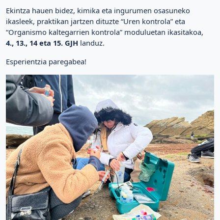
Ekintza hauen bidez, kimika eta ingurumen osasuneko
ikasleek, praktikan jartzen dituzte “Uren kontrola” eta
“Organismo kaltegarrien kontrola” moduluetan ikasitakoa,
4., 13., 14 eta 15. GJH
landuz.
Esperientzia paregabea!