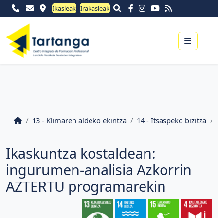
Ikasleak
Irakasleak
Menu
13 - Klimaren aldeko ekintza
14 - Itsaspeko bizitza
Ikaskuntza kostaldean:
ingurumen-analisia Azkorrin
AZTERTU programarekin