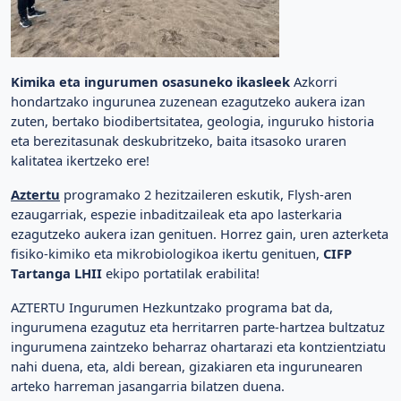
Kimika eta ingurumen osasuneko ikasleek
Azkorri
hondartzako ingurunea zuzenean ezagutzeko aukera izan
zuten, bertako biodibertsitatea, geologia, inguruko historia
eta berezitasunak deskubritzeko, baita itsasoko uraren
kalitatea ikertzeko ere!
Aztertu
programako 2 hezitzaileren eskutik, Flysh-aren
ezaugarriak, espezie inbaditzaileak eta apo lasterkaria
ezagutzeko aukera izan genituen. Horrez gain, uren azterketa
fisiko-kimiko eta mikrobiologikoa ikertu genituen,
CIFP
Tartanga LHII
ekipo portatilak erabilita!
AZTERTU Ingurumen Hezkuntzako programa bat da,
ingurumena ezagutuz eta herritarren parte-hartzea bultzatuz
ingurumena zaintzeko beharraz ohartarazi eta kontzientziatu
nahi duena, eta, aldi berean, gizakiaren eta ingurunearen
arteko harreman jasangarria bilatzen duena.