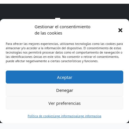
Gestionar el consentimiento
de las cookies
Para ofrecer las mejores experiencias, utilizamos tecnologías como las cookies para
almacenar y/o acceder a la información del dispositivo. El consentimiento de estas
tecnologías nos permitirá procesar datos como el comportamiento de navegación o
las identificaciones únicas en este sitio. No consentir o retirar el consentimiento,
puede afectar negativamente a ciertas características y funciones.
Aceptar
* Excepto cursos de especialización
Denegar
© 2026 - CIFP Tartanga LHII
· 944 675 311
· Lege
Ver preferencias
informazioa
· Cookies
Política de cookies
Lege informazioa
Lege informazioa