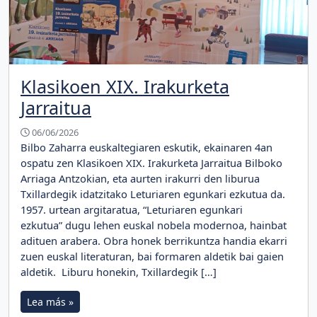
Klasikoen XIX. Irakurketa
Jarraitua
06/06/2026
Bilbo Zaharra euskaltegiaren eskutik, ekainaren 4an
ospatu zen Klasikoen XIX. Irakurketa Jarraitua Bilboko
Arriaga Antzokian, eta aurten irakurri den liburua
Txillardegik idatzitako Leturiaren egunkari ezkutua da.
1957. urtean argitaratua, “Leturiaren egunkari
ezkutua” dugu lehen euskal nobela modernoa, hainbat
adituen arabera. Obra honek berrikuntza handia ekarri
zuen euskal literaturan, bai formaren aldetik bai gaien
aldetik. Liburu honekin, Txillardegik […]
Lea más »