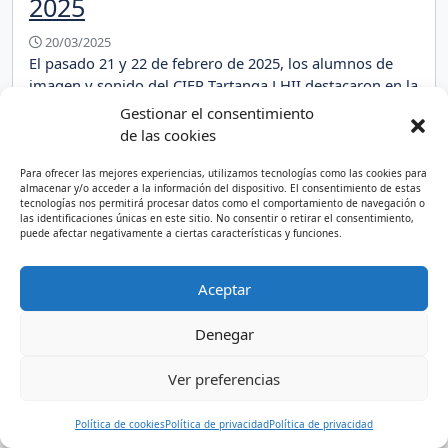
2025
20/03/2025
El pasado 21 y 22 de febrero de 2025, los alumnos de
imagen y sonido del CIFP Tartanga LHII destacaron en la
organización de Gure! Jaialdia en Erandio. Este festival
Gestionar el consentimiento
cultural, que incluyó conciertos, teatro y actividades
de las cookies
para todos los públicos, fue un éxito gracias al esfuerzo
y dedicación de los estudiantes del ciclo de […]
Para ofrecer las mejores experiencias, utilizamos tecnologías como las cookies para
almacenar y/o acceder a la información del dispositivo. El consentimiento de estas
tecnologías nos permitirá procesar datos como el comportamiento de navegación o
Lea más »
las identificaciones únicas en este sitio. No consentir o retirar el consentimiento,
puede afectar negativamente a ciertas características y funciones.
Aceptar
Denegar
Ver preferencias
Política de cookies
Política de privacidad
Política de privacidad