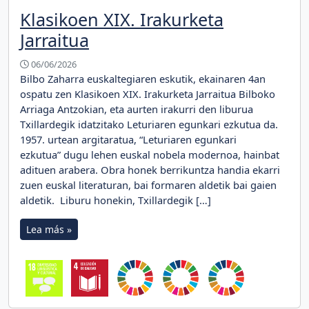
Klasikoen XIX. Irakurketa
Jarraitua
06/06/2026
Bilbo Zaharra euskaltegiaren eskutik, ekainaren 4an
ospatu zen Klasikoen XIX. Irakurketa Jarraitua Bilboko
Arriaga Antzokian, eta aurten irakurri den liburua
Txillardegik idatzitako Leturiaren egunkari ezkutua da.
1957. urtean argitaratua, “Leturiaren egunkari
ezkutua” dugu lehen euskal nobela modernoa, hainbat
adituen arabera. Obra honek berrikuntza handia ekarri
zuen euskal literaturan, bai formaren aldetik bai gaien
aldetik. Liburu honekin, Txillardegik […]
Lea más »