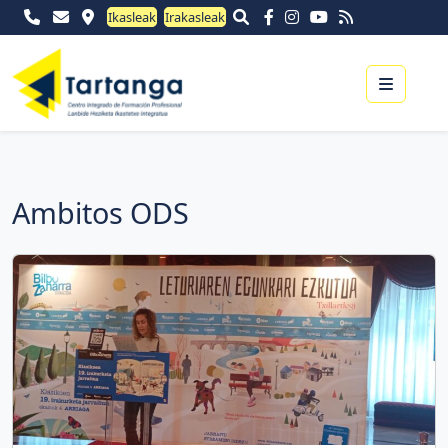
Ikasleak
Irakasleak
Menu
Ambitos ODS